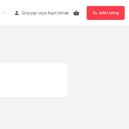
e
Giriş yap
veya
Kayıt olmak
Add Listing