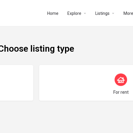
Home
Explore
Listings
Mor
Choose listing type
Türünü seçin
For rent